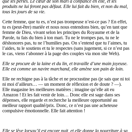
que les perles. Le cœur de son mari a confiance en elle, et les
produits ne lui feront pas défaut. Elle lui fait du bien, et non du mal,
tous les jours de sa vie.
Cette femme, que tu es, n’est pas trompeuse n’est-ce pas ? En effet,
tu es (peut-être) mariée et nous nous entendons bien, qu’en tant que
femme de Dieu, vivant selon les principes du Royaume et de la
Parole, tu fais du bien à ton mari. Tu ne le trompes pas, tu ne le
déshonores pas, tu ne l’humilies pas. On s’entend que tu l’aimes, tu
l’aides, tu le soutiens et tu le respectes (sans jugement, si ce n’est pas
le cas, viens t’abonner à la page des couples via mon site Web).
Elle se procure de la laine et du lin, et travaille d’une main joyeuse.
Elle est comme un navire marchand, elle amène son pain de loin.
Elle ne rechigne pas à la tâche et ne procrastine pas (je sais que ni toi
ni moi d’ailleurs… — un moment de réflexion et de doute ? —).
Elle magasine les meilleures matières ; imagine qu’elle ait eu
Amazon ! Et les fait venir de loin… Donc elle est sage dans ses
dépenses, elle regarde et recherche la meilleure opportunité au
meilleur rapport qualité/prix. Donc, ce n’est pas une acheteuse
compulsive émotionnelle. Elle fait attention !
Elle se lève lorsqu’il est encore nuit, et elle donne la nourriture à sa