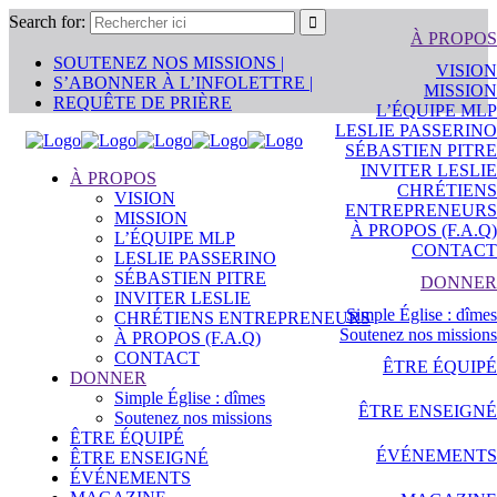
Search for:
À PROPOS
SOUTENEZ NOS MISSIONS |
VISION
S’ABONNER À L’INFOLETTRE |
MISSION
REQUÊTE DE PRIÈRE
L’ÉQUIPE MLP
LESLIE PASSERINO
SÉBASTIEN PITRE
INVITER LESLIE
À PROPOS
CHRÉTIENS
VISION
ENTREPRENEURS
MISSION
À PROPOS (F.A.Q)
L’ÉQUIPE MLP
CONTACT
LESLIE PASSERINO
SÉBASTIEN PITRE
DONNER
INVITER LESLIE
Simple Église : dîmes
CHRÉTIENS ENTREPRENEURS
Soutenez nos missions
À PROPOS (F.A.Q)
CONTACT
ÊTRE ÉQUIPÉ
DONNER
Simple Église : dîmes
ÊTRE ENSEIGNÉ
Soutenez nos missions
ÊTRE ÉQUIPÉ
ÉVÉNEMENTS
ÊTRE ENSEIGNÉ
ÉVÉNEMENTS