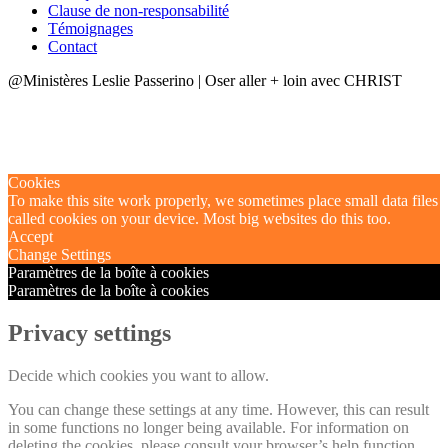
Clause de non-responsabilité
Témoignages
Contact
@Ministères Leslie Passerino | Oser aller + loin avec CHRIST
Cookies
To make this site work properly, we sometimes place small data files
called cookies on your device. Most big websites do this too.
Accept
Change Settings
Paramètres de la boîte à cookies
Paramètres de la boîte à cookies
Privacy settings
Decide which cookies you want to allow.
You can change these settings at any time. However, this can result
in some functions no longer being available. For information on
deleting the cookies, please consult your browser’s help function.