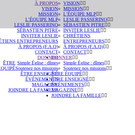
À PROPOS
VISION
VISION
MISSION
MISSION
L’ÉQUIPE MLP
L’ÉQUIPE MLP
LESLIE PASSERINO
LESLIE PASSERINO
SÉBASTIEN PITRE
SÉBASTIEN PITRE
INVITER LESLIE
INVITER LESLIE
CHRÉTIENS
ÉTIENS ENTREPRENEURS
ENTREPRENEURS
À PROPOS (F.A.Q)
À PROPOS (F.A.Q)
CONTACT
CONTACT
DONNER
DONNER
ÊTRE
Simple Église : dîmes
Simple Église : dîmes
ÉQUIPÉ
Soutenez nos missions
Soutenez nos missions
ÊTRE ENSEIGNÉ
ÊTRE ÉQUIPÉ
ÉVÉNEMENTS
ÊTRE ENSEIGNÉ
MAGAZINE
ÉVÉNEMENTS
JOINDRE LA FAMILLE
MAGAZINE
JOINDRE LA FAMILLE