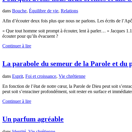
dans
Bouche
,
Équilibre de vie
,
Relations
Afin d’écouter deux fois plus que nous ne parlons. Les écrits de l’Apôtr
« Que tout homme soit prompt à écouter, lent à parler… » Jacques 1.19
écouter pour qu’ils évacuent ?
Continuer à lire
La parabole du semeur de la Parole et du 
dans
Esprit
,
Foi et croissance
,
Vie chrétienne
En fonction de l’état de notre cœur, la Parole de Dieu peut soit s’enra
peut soit s’enraciner profondément, soit rester en surface et immédiat
Continuer à lire
Un parfum agréable
dans
Identité
,
Vie chrétienne