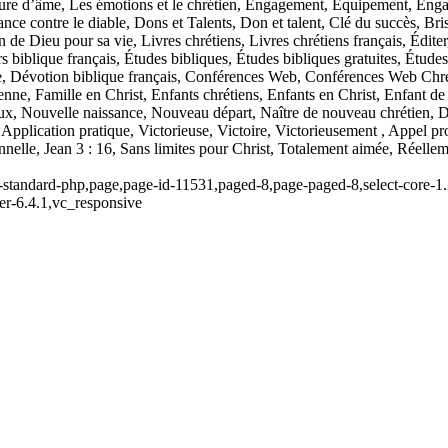
ure d’âme, Les émotions et le chrétien, Engagement, Équipement, Enga
ce contre le diable, Dons et Talents, Don et talent, Clé du succès, Brise
n de Dieu pour sa vie, Livres chrétiens, Livres chrétiens français, Édi
 biblique français, Études bibliques, Études bibliques gratuites, Étude
e, Dévotion biblique français, Conférences Web, Conférences Web Chr
nne, Famille en Christ, Enfants chrétiens, Enfants en Christ, Enfant de 
eux, Nouvelle naissance, Nouveau départ, Naître de nouveau chrétien, Da
ues, Application pratique, Victorieuse, Victoire, Victorieusement , Appel
rsonnelle, Jean 3 : 16, Sans limites pour Christ, Totalement aimée, Réellem
tandard-php,page,page-id-11531,paged-8,page-paged-8,select-core-1.2.1
er-6.4.1,vc_responsive