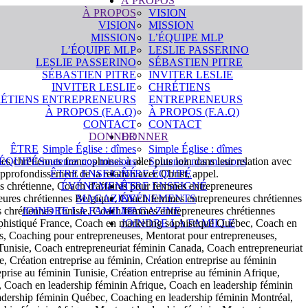
À PROPOS
À PROPOS
VISION
VISION
MISSION
MISSION
L’ÉQUIPE MLP
L’ÉQUIPE MLP
LESLIE PASSERINO
LESLIE PASSERINO
SÉBASTIEN PITRE
SÉBASTIEN PITRE
INVITER LESLIE
INVITER LESLIE
CHRÉTIENS
ÉTIENS ENTREPRENEURS
ENTREPRENEURS
À PROPOS (F.A.Q)
À PROPOS (F.A.Q)
CONTACT
CONTACT
DONNER
DONNER
ÊTRE
Simple Église : dîmes
Simple Église : dîmes
es chrétiennes francophones à aller plus loin dans leur relation avec
ÉQUIPÉ
Soutenez nos missions
Soutenez nos missions
 approfondissement de la relation avec Christ, appel.
ÊTRE ENSEIGNÉ
ÊTRE ÉQUIPÉ
s chrétienne, Coach d'affaires pour femmes entrepreneures
ÉVÉNEMENTS
ÊTRE ENSEIGNÉ
eures chrétiennes Belgique, Coach femmes entrepreneures chrétiennes
MAGAZINE
ÉVÉNEMENTS
chrétiennes Tunisie, Coach femmes entrepreneures chrétiennes
JOINDRE LA FAMILLE
MAGAZINE
phistiqué France, Coach en marketing sophistiqué Québec, Coach en
JOINDRE LA FAMILLE
s, Coaching pour entrepreneuses, Mentorat pour entrepreneuses,
Tunisie, Coach entrepreneuriat féminin Canada, Coach entrepreneuriat
 Création entreprise au féminin, Création entreprise au féminin
prise au féminin Tunisie, Création entreprise au féminin Afrique,
, Coach en leadership féminin Afrique, Coach en leadership féminin
adership féminin Québec, Coaching en leadership féminin Montréal,