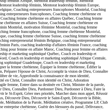
ship féminin Afrique, Mentorat leadership féminin, Mentorat
entorat leadership féminin, Mentorat leadership féminin Europe,
 Belgique, Coaching entrepreneures francophones Montréal, Coaching
hing entrepreneures francophones, Coaching femme chrétienne en
l, Coaching femme chrétienne en affaires Québec, Coaching femme
me chrétienne en affaires Suisse, Coaching femme chrétienne en
féminin Montréal, motivation féminine Montréal, coaching femme
ching femme francophone, coaching femme chrétienne Montréal,
que, coaching femme chrétienne Suisse, coaching femme chrétienne
ching entrepreneurial féminin Belgique, coaching entrepreneurial
éminin Paris, coaching leadership d'affaires féminin France, coaching
Coaching pour femme en affaire Maroc, Coaching pour femme en affaires
rship et marketing sophistiqué Québec, Coach en leadership et
Nord, Coach en leadership et marketing sophistiqué Afrique Centrale,
ing sophistiqué Guadeloupe, Coach en leadership et marketing
gner la femme chrétienne, Équiper la femme chrétienne, Édifier la
, Préparer l'épouse de Christ, Accomplir la vision de Dieu, Connaître
uilibre de vie, Approfondir la connaissance de mon identité,
ité en Christ, Connaître mon identité en Christ, Adoration
gile femme, Entrer dans sa destinée en Christ, Ministre de la parole,
rvir Dieu, Connaître Dieu, Pardonner Dieu, Pardonner à Dieu, Faire la
ir le St-Esprit, Gérer mes priorités, Marcher dans mon appel, Réussir
sus, Découvrir Dieu, Découvrir le Saint-Esprit, Découvrir la Bible,
ble, Méditation de la Parole, Méditation créative, Programme LP, Club
ne entreprise chrétienne, Guérir des blessures du passé, Délivrance,