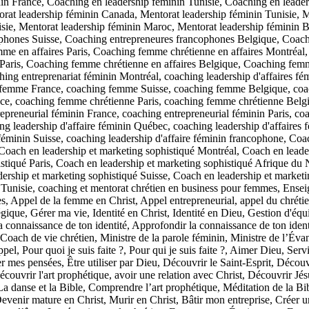
n France, Coaching en leadership féminin Tunisie, Coaching en leader
rat leadership féminin Canada, Mentorat leadership féminin Tunisie, M
isie, Mentorat leadership féminin Maroc, Mentorat leadership féminin
phones Suisse, Coaching entrepreneures francophones Belgique, Coac
mme en affaires Paris, Coaching femme chrétienne en affaires Montréa
s Paris, Coaching femme chrétienne en affaires Belgique, Coaching fem
ching entreprenariat féminin Montréal, coaching leadership d'affaires 
femme France, coaching femme Suisse, coaching femme Belgique, coa
e, coaching femme chrétienne Paris, coaching femme chrétienne Belgi
preneurial féminin France, coaching entrepreneurial féminin Paris, coa
g leadership d'affaire féminin Québec, coaching leadership d'affaires f
es féminin Suisse, coaching leadership d'affaire féminin francophone, 
Coach en leadership et marketing sophistiqué Montréal, Coach en leade
stiqué Paris, Coach en leadership et marketing sophistiqué Afrique du 
dership et marketing sophistiqué Suisse, Coach en leadership et market
 Tunisie, coaching et mentorat chrétien en business pour femmes, Ensei
 Appel de la femme en Christ, Appel entrepreneurial, appel du chrétien
égique, Gérer ma vie, Identité en Christ, Identité en Dieu, Gestion d'éq
 connaissance de ton identité, Approfondir la connaissance de ton ident
Coach de vie chrétien, Ministre de la parole féminin, Ministre de l’Évan
pel, Pour quoi je suis faite ?, Pour qui je suis faite ?, Aimer Dieu, Se
es pensées, Être utiliser par Dieu, Découvrir le Saint-Esprit, Découvr
écouvrir l'art prophétique, avoir une relation avec Christ, Découvrir Jé
 danse et la Bible, Comprendre l’art prophétique, Méditation de la Bi
evenir mature en Christ, Murir en Christ, Bâtir mon entreprise, Créer u