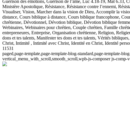
Guérison des émotions, Guérison de l’âme, Luc 4.18-19, Mat 6.33, C
Ministère Apostolique, Résistance, Résistance contre l’ennemi, Résistan
Visualiser, Vision, Marcher dans la vision de Dieu, Accomplir la visio
distance, Cours biblique à distance, Cours biblique francophone, Cours
chrétienne, Dévotionnel, Dévotion biblique, Dévotion biblique femm
Webinaires, Webinaires pour chrétien, Couple chrétien, Famille chrétie
entrepreneures, Entreprise, Organisation chrétienne, Religion, Religi
dons et tes talents, Manifester tes dons et tes talents, Vérités bibliq
Christ, Intimité , Intimité avec Christ, Identité en Christ, Identité pe
11531
paged,page-template,page-template-blog-standard,page-template-blog-s
vertical_menu_with_scroll,smooth_scroll,wpb-js-composer js-comp-v