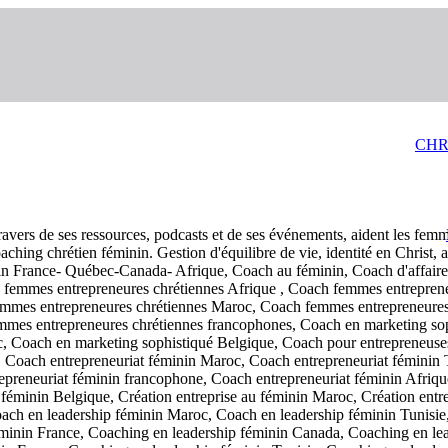
CHR
ravers de ses ressources, podcasts et de ses événements, aident les femm
 Coaching chrétien féminin. Gestion d'équilibre de vie, identité en Christ,
nin France- Québec-Canada- Afrique, Coach au féminin, Coach d'affaire
 femmes entrepreneures chrétiennes Afrique , Coach femmes entrepren
mes entrepreneures chrétiennes Maroc, Coach femmes entrepreneures 
mmes entrepreneures chrétiennes francophones, Coach en marketing so
c, Coach en marketing sophistiqué Belgique, Coach pour entrepreneuse
, Coach entrepreneuriat féminin Maroc, Coach entrepreneuriat féminin 
reneuriat féminin francophone, Coach entrepreneuriat féminin Afrique,
 féminin Belgique, Création entreprise au féminin Maroc, Création entre
ach en leadership féminin Maroc, Coach en leadership féminin Tunisie
éminin France, Coaching en leadership féminin Canada, Coaching en le