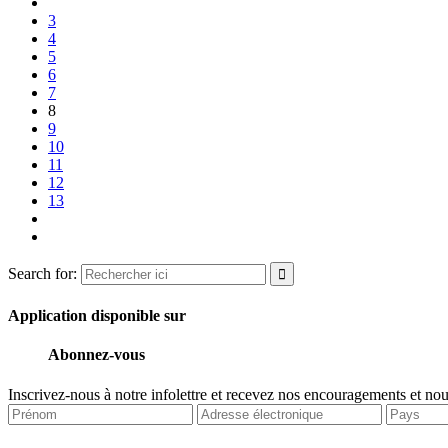
3
4
5
6
7
8
9
10
11
12
13
Search for:
Application disponible sur
Abonnez-vous
Inscrivez-nous à notre infolettre et recevez nos encouragements et no