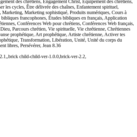
gement des chrétiens, Engagement Christ, Équipement des chrétiens,
r les cycles, Être délivrée des chaînes, Enfantement spirituel,
ter, Marketing, Marketing sophistiqué, Produits numériques, Cours à
s bibliques francophones, Études bibliques en français, Application
étiennes, Conférences Web pour chrétiens, Conférences Web français,
Dieu, Parcours chrétien, Vie spirituelle, Vie chrétienne, Chrétiennes
nse prophétique, Art prophétique, Artiste chrétienne, Activer tes
 prophétique, Transformation, Libération, Unité, Unité du corps du
ent libres, Persévérer, Jean 8.36
,,brick child-child-ver-1.0.0,brick-ver-2.2,