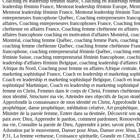
Coaching en leadership féminin Maroc, Coaching en leadership fémini
leadership féminin France, Mentorat leadership féminin Europe, Mento
Mentorat leadership féminin France, Mentorat leadership féminin Tun
entrepreneures francophone Québec, Coaching entrepreneures franco
affaires, Coaching entrepreneures francophones France, Coaching fe
chrétienne en affaires France, Coaching femme chrétienne en affaire
affaires francophone coaching en motivation d'affaires Montréal, coa
Montréal, coaching femme Québec, coaching femme Paris, coaching 
coaching femme chrétienne Québec, coaching femme chrétienne Franc
francophone, coaching entrepreneurial féminin Québec, coaching entre
féminin Suisse, coaching entrepreneurial féminin francophone, coachin
leadership d'affaires féminin Belgique, coaching leadership d'affair
Afrique du Nord, Coaching pour femme en affaires Afrique centrale, 
marketing sophistiqué France, Coach en leadership et marketing sophi
Coach en leadership et marketing sophistiqué Belgique, Coach en lea
sophistiqué Martinique, Coach en leadership et marketing sophistiqué
femme en Christ, Femmes dans le corps de Christ, Femmes chrétiennes,
mon identité, Structurer ma vie, Atteindre mes objectifs de façon strat
Approfondir la connaissance de mon identité en Christ, Approfondir la
prophétique, danse prophétique, méditation créative, Art prophétique, 
Ministre de la parole femme, Entrer dans sa destinée, Découvrir son ap
paix avec Dieu, Apprendre le pardon, comment pardonner, Renouveler m
ma vie, Connaître la parole de Dieu, Apprendre à prier, savoir prier, D
Adoration par le mouvement, Danser pour Jésus, Danser avec Jésus, La
P.31, La femme vertueuse, Croissance spirituelle, Grandir en Christ, D