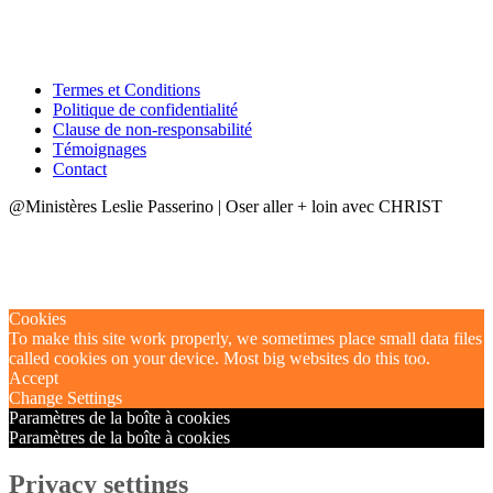
Termes et Conditions
Politique de confidentialité
Clause de non-responsabilité
Témoignages
Contact
@Ministères Leslie Passerino | Oser aller + loin avec CHRIST
Cookies
To make this site work properly, we sometimes place small data files
called cookies on your device. Most big websites do this too.
Accept
Change Settings
Paramètres de la boîte à cookies
Paramètres de la boîte à cookies
Privacy settings