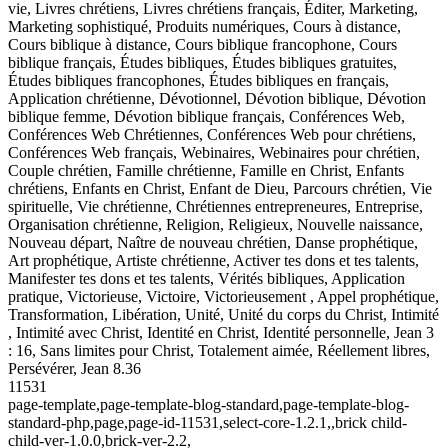
vie, Livres chrétiens, Livres chrétiens français, Éditer, Marketing,
Marketing sophistiqué, Produits numériques, Cours à distance,
Cours biblique à distance, Cours biblique francophone, Cours
biblique français, Études bibliques, Études bibliques gratuites,
Études bibliques francophones, Études bibliques en français,
Application chrétienne, Dévotionnel, Dévotion biblique, Dévotion
biblique femme, Dévotion biblique français, Conférences Web,
Conférences Web Chrétiennes, Conférences Web pour chrétiens,
Conférences Web français, Webinaires, Webinaires pour chrétien,
Couple chrétien, Famille chrétienne, Famille en Christ, Enfants
chrétiens, Enfants en Christ, Enfant de Dieu, Parcours chrétien, Vie
spirituelle, Vie chrétienne, Chrétiennes entrepreneures, Entreprise,
Organisation chrétienne, Religion, Religieux, Nouvelle naissance,
Nouveau départ, Naître de nouveau chrétien, Danse prophétique,
Art prophétique, Artiste chrétienne, Activer tes dons et tes talents,
Manifester tes dons et tes talents, Vérités bibliques, Application
pratique, Victorieuse, Victoire, Victorieusement , Appel prophétique,
Transformation, Libération, Unité, Unité du corps du Christ, Intimité
, Intimité avec Christ, Identité en Christ, Identité personnelle, Jean 3
: 16, Sans limites pour Christ, Totalement aimée, Réellement libres,
Persévérer, Jean 8.36
11531
page-template,page-template-blog-standard,page-template-blog-
standard-php,page,page-id-11531,select-core-1.2.1,,brick child-
child-ver-1.0.0,brick-ver-2.2,