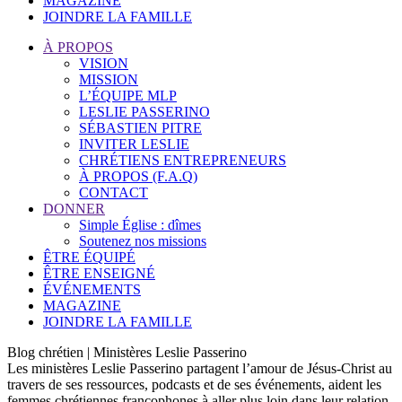
MAGAZINE
JOINDRE LA FAMILLE
À PROPOS
VISION
MISSION
L’ÉQUIPE MLP
LESLIE PASSERINO
SÉBASTIEN PITRE
INVITER LESLIE
CHRÉTIENS ENTREPRENEURS
À PROPOS (F.A.Q)
CONTACT
DONNER
Simple Église : dîmes
Soutenez nos missions
ÊTRE ÉQUIPÉ
ÊTRE ENSEIGNÉ
ÉVÉNEMENTS
MAGAZINE
JOINDRE LA FAMILLE
Blog chrétien | Ministères Leslie Passerino
Les ministères Leslie Passerino partagent l’amour de Jésus-Christ au
travers de ses ressources, podcasts et de ses événements, aident les
femmes chrétiennes francophones à aller plus loin dans leur relation