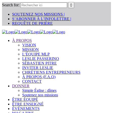
Search for:
SOUTENEZ NOS MISSIONS |
S’ABONNER À L’INFOLETTRE |
REQUÊTE DE PRIÈRE
À PROPOS
VISION
MISSION
L’ÉQUIPE MLP
LESLIE PASSERINO
SÉBASTIEN PITRE
INVITER LESLIE
CHRÉTIENS ENTREPRENEURS
À PROPOS (F.A.Q)
CONTACT
DONNER
Simple Église : dîmes
Soutenez nos missions
ÊTRE ÉQUIPÉ
ÊTRE ENSEIGNÉ
ÉVÉNEMENTS