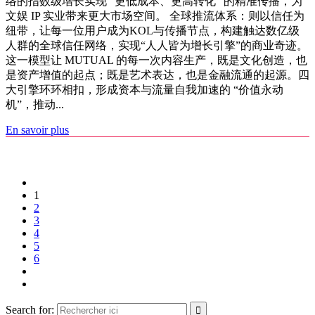
络的指数级增长实现 “更低成本、更高转化” 的精准传播，为
文娱 IP 实业带来更大市场空间。 全球推流体系：则以信任为
纽带，让每一位用户成为KOL与传播节点，构建触达数亿级
人群的全球信任网络，实现“人人皆为增长引擎”的商业奇迹。
这一模型让 MUTUAL 的每一次内容生产，既是文化创造，也
是资产增值的起点；既是艺术表达，也是金融流通的起源。四
大引擎环环相扣，形成资本与流量自我加速的 “价值永动
机”，推动...
En savoir plus
1
2
3
4
5
6
Search for: