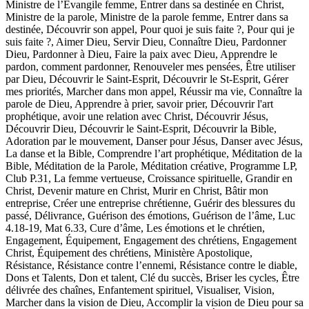
Ministre de l’Évangile femme, Entrer dans sa destinée en Christ,
Ministre de la parole, Ministre de la parole femme, Entrer dans sa
destinée, Découvrir son appel, Pour quoi je suis faite ?, Pour qui je
suis faite ?, Aimer Dieu, Servir Dieu, Connaître Dieu, Pardonner
Dieu, Pardonner à Dieu, Faire la paix avec Dieu, Apprendre le
pardon, comment pardonner, Renouveler mes pensées, Être utiliser
par Dieu, Découvrir le Saint-Esprit, Découvrir le St-Esprit, Gérer
mes priorités, Marcher dans mon appel, Réussir ma vie, Connaître la
parole de Dieu, Apprendre à prier, savoir prier, Découvrir l'art
prophétique, avoir une relation avec Christ, Découvrir Jésus,
Découvrir Dieu, Découvrir le Saint-Esprit, Découvrir la Bible,
Adoration par le mouvement, Danser pour Jésus, Danser avec Jésus,
La danse et la Bible, Comprendre l’art prophétique, Méditation de la
Bible, Méditation de la Parole, Méditation créative, Programme LP,
Club P.31, La femme vertueuse, Croissance spirituelle, Grandir en
Christ, Devenir mature en Christ, Murir en Christ, Bâtir mon
entreprise, Créer une entreprise chrétienne, Guérir des blessures du
passé, Délivrance, Guérison des émotions, Guérison de l’âme, Luc
4.18-19, Mat 6.33, Cure d’âme, Les émotions et le chrétien,
Engagement, Équipement, Engagement des chrétiens, Engagement
Christ, Équipement des chrétiens, Ministère Apostolique,
Résistance, Résistance contre l’ennemi, Résistance contre le diable,
Dons et Talents, Don et talent, Clé du succès, Briser les cycles, Être
délivrée des chaînes, Enfantement spirituel, Visualiser, Vision,
Marcher dans la vision de Dieu, Accomplir la vision de Dieu pour sa