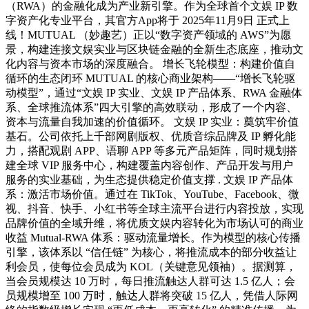
（RWA）的金融化成为产业新引擎。作为全球首个文娱 IP 数
字资产化专业平台，其官方App将于 2025年11月9日 正式上
线！MUTUAL （妙趣艺）正以“数字资产领域的 AWS”为愿
景，构建连接文娱实业与区块链金融的全新生态底座，推动文
化内容与资本市场的深度融合。 增长飞轮模型：构建价值自
循环的生态闭环 MUTUAL 的核心商业架构——“增长飞轮驱
动模型”，通过“文娱 IP 实业、文娱 IP 产品体系、RWA 金融体
系、全球推流体系”四大引擎的高效联动，形成了一个内容、
资本与流量自我加速的价值循环。 文娱 IP 实业：奠筑牢价值
基石。公司依托上千部网剧版权、优质音综品牌及 IP 孵化能
力，搭配观剧 APP、语聊 APP 等多元产品矩阵，同时规划搭
建全球 VIP 服务中心，构建覆盖内容创作、产品开发与用户
服务的实业基础，为生态提供稳定价值支撑 . 文娱 IP 产品体
系：激活市场价值。通过在 TikTok、YouTube、Facebook、微
视、抖音、快手、小红书等全球主流平台进行内容投放，实现
品牌价值的全域升维，将优质文娱内容转化为市场认可的商业
收益 Mutual-RWA 体系：驱动流量增长。作为模型的核心传播
引擎，该体系以 “信任链” 为核心，将推流成本的部分收益让
利会员，使每位会员成为 KOL（关键意见领袖）。据测算，
当会员规模达 10 万时，每日推流触达人群可达 1.5 亿人；会
员规模增至 100 万时，触达人群将突破 15 亿人，凭借人际网