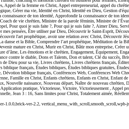
 Tunisie, coaching et mentorat chrétien en business pour femmes, Ensei
 Appel de la femme en Christ, Appel entrepreneurial, appel du chrétien
égique, Gérer ma vie, Identité en Christ, Identité en Dieu, Gestion d'éq
 connaissance de ton identité, Approfondir la connaissance de ton ident
Coach de vie chrétien, Ministre de la parole féminin, Ministre de l’Évan
pel, Pour quoi je suis faite ?, Pour qui je suis faite ?, Aimer Dieu, Se
es pensées, Être utiliser par Dieu, Découvrir le Saint-Esprit, Découvr
écouvrir l'art prophétique, avoir une relation avec Christ, Découvrir Jé
 danse et la Bible, Comprendre l’art prophétique, Méditation de la Bi
evenir mature en Christ, Murir en Christ, Bâtir mon entreprise, Créer u
ure d’âme, Les émotions et le chrétien, Engagement, Équipement, Enga
ce contre le diable, Dons et Talents, Don et talent, Clé du succès, Brise
n de Dieu pour sa vie, Livres chrétiens, Livres chrétiens français, Édi
 biblique français, Études bibliques, Études bibliques gratuites, Étude
e, Dévotion biblique français, Conférences Web, Conférences Web Chr
nne, Famille en Christ, Enfants chrétiens, Enfants en Christ, Enfant de 
eux, Nouvelle naissance, Nouveau départ, Naître de nouveau chrétien, Da
ues, Application pratique, Victorieuse, Victoire, Victorieusement , Appel
rsonnelle, Jean 3 : 16, Sans limites pour Christ, Totalement aimée, Réellem
ld-ver-1.0.0,brick-ver-2.2, vertical_menu_with_scroll,smooth_scroll,wpb