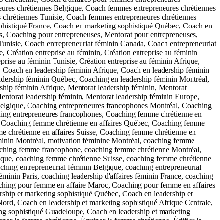
eures chrétiennes Belgique, Coach femmes entrepreneures chrétiennes
chrétiennes Tunisie, Coach femmes entrepreneures chrétiennes
phistiqué France, Coach en marketing sophistiqué Québec, Coach en
s, Coaching pour entrepreneuses, Mentorat pour entrepreneuses,
Tunisie, Coach entrepreneuriat féminin Canada, Coach entrepreneuriat
 Création entreprise au féminin, Création entreprise au féminin
prise au féminin Tunisie, Création entreprise au féminin Afrique,
, Coach en leadership féminin Afrique, Coach en leadership féminin
adership féminin Québec, Coaching en leadership féminin Montréal,
ship féminin Afrique, Mentorat leadership féminin, Mentorat
entorat leadership féminin, Mentorat leadership féminin Europe,
 Belgique, Coaching entrepreneures francophones Montréal, Coaching
hing entrepreneures francophones, Coaching femme chrétienne en
l, Coaching femme chrétienne en affaires Québec, Coaching femme
me chrétienne en affaires Suisse, Coaching femme chrétienne en
féminin Montréal, motivation féminine Montréal, coaching femme
ching femme francophone, coaching femme chrétienne Montréal,
que, coaching femme chrétienne Suisse, coaching femme chrétienne
ching entrepreneurial féminin Belgique, coaching entrepreneurial
éminin Paris, coaching leadership d'affaires féminin France, coaching
Coaching pour femme en affaire Maroc, Coaching pour femme en affaires
rship et marketing sophistiqué Québec, Coach en leadership et
Nord, Coach en leadership et marketing sophistiqué Afrique Centrale,
ing sophistiqué Guadeloupe, Coach en leadership et marketing