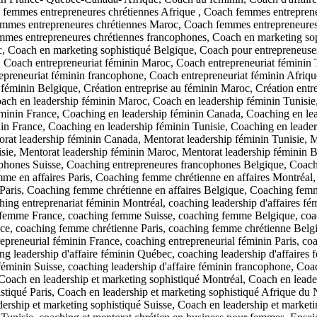
 femmes entrepreneures chrétiennes Afrique , Coach femmes entrepren
mes entrepreneures chrétiennes Maroc, Coach femmes entrepreneures 
mmes entrepreneures chrétiennes francophones, Coach en marketing so
c, Coach en marketing sophistiqué Belgique, Coach pour entrepreneuse
, Coach entrepreneuriat féminin Maroc, Coach entrepreneuriat féminin 
reneuriat féminin francophone, Coach entrepreneuriat féminin Afrique,
 féminin Belgique, Création entreprise au féminin Maroc, Création entre
ach en leadership féminin Maroc, Coach en leadership féminin Tunisie
éminin France, Coaching en leadership féminin Canada, Coaching en le
n France, Coaching en leadership féminin Tunisie, Coaching en leader
rat leadership féminin Canada, Mentorat leadership féminin Tunisie, M
isie, Mentorat leadership féminin Maroc, Mentorat leadership féminin
phones Suisse, Coaching entrepreneures francophones Belgique, Coac
mme en affaires Paris, Coaching femme chrétienne en affaires Montréa
s Paris, Coaching femme chrétienne en affaires Belgique, Coaching fem
ching entreprenariat féminin Montréal, coaching leadership d'affaires 
femme France, coaching femme Suisse, coaching femme Belgique, coa
e, coaching femme chrétienne Paris, coaching femme chrétienne Belgi
preneurial féminin France, coaching entrepreneurial féminin Paris, coa
g leadership d'affaire féminin Québec, coaching leadership d'affaires f
es féminin Suisse, coaching leadership d'affaire féminin francophone, 
Coach en leadership et marketing sophistiqué Montréal, Coach en leade
stiqué Paris, Coach en leadership et marketing sophistiqué Afrique du 
dership et marketing sophistiqué Suisse, Coach en leadership et market