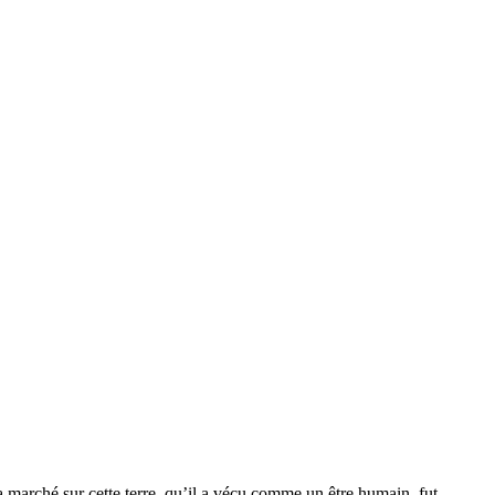
 a marché sur cette terre, qu’il a vécu comme un être humain, fut