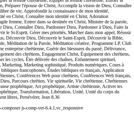
gner la femme chrétienne, Équiper la femme chrétienne, Édifier la
, Préparer l'épouse de Christ, Accomplir la vision de Dieu, Connaître
uilibre de vie, Approfondir la connaissance de mon identité,
ité en Christ, Connaître mon identité en Christ, Adoration
gile femme, Entrer dans sa destinée en Christ, Ministre de la parole,
rvir Dieu, Connaître Dieu, Pardonner Dieu, Pardonner à Dieu, Faire la
ir le St-Esprit, Gérer mes priorités, Marcher dans mon appel, Réussir
sus, Découvrir Dieu, Découvrir le Saint-Esprit, Découvrir la Bible,
ble, Méditation de la Parole, Méditation créative, Programme LP, Club
ne entreprise chrétienne, Guérir des blessures du passé, Délivrance,
gement des chrétiens, Engagement Christ, Équipement des chrétiens,
r les cycles, Être délivrée des chaînes, Enfantement spirituel,
ter, Marketing, Marketing sophistiqué, Produits numériques, Cours à
s bibliques francophones, Études bibliques en français, Application
étiennes, Conférences Web pour chrétiens, Conférences Web français,
Dieu, Parcours chrétien, Vie spirituelle, Vie chrétienne, Chrétiennes
nse prophétique, Art prophétique, Artiste chrétienne, Activer tes
 prophétique, Transformation, Libération, Unité, Unité du corps du
ent libres, Persévérer, Jean 8.36
-js-composer js-comp-ver-6.4.1,vc_responsive