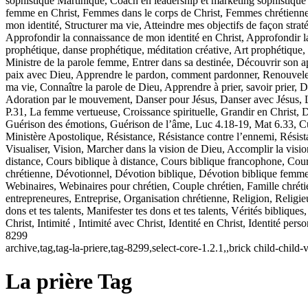
sophistiqué Martinique, Coach en leadership et marketing sophistiqué
femme en Christ, Femmes dans le corps de Christ, Femmes chrétiennes,
mon identité, Structurer ma vie, Atteindre mes objectifs de façon strat
Approfondir la connaissance de mon identité en Christ, Approfondir la
prophétique, danse prophétique, méditation créative, Art prophétique, 
Ministre de la parole femme, Entrer dans sa destinée, Découvrir son ap
paix avec Dieu, Apprendre le pardon, comment pardonner, Renouveler m
ma vie, Connaître la parole de Dieu, Apprendre à prier, savoir prier, D
Adoration par le mouvement, Danser pour Jésus, Danser avec Jésus, La
P.31, La femme vertueuse, Croissance spirituelle, Grandir en Christ, D
Guérison des émotions, Guérison de l’âme, Luc 4.18-19, Mat 6.33, C
Ministère Apostolique, Résistance, Résistance contre l’ennemi, Résistan
Visualiser, Vision, Marcher dans la vision de Dieu, Accomplir la visio
distance, Cours biblique à distance, Cours biblique francophone, Cours
chrétienne, Dévotionnel, Dévotion biblique, Dévotion biblique femm
Webinaires, Webinaires pour chrétien, Couple chrétien, Famille chrétie
entrepreneures, Entreprise, Organisation chrétienne, Religion, Religi
dons et tes talents, Manifester tes dons et tes talents, Vérités bibliq
Christ, Intimité , Intimité avec Christ, Identité en Christ, Identité pe
8299
archive,tag,tag-la-priere,tag-8299,select-core-1.2.1,,brick child-chi
La prière Tag