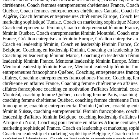
chrétiennes, Coach femmes entrepreneures chrétiennes France, Coach
Québec, Coach femmes entrepreneures chrétiennes Canada, Coach fem
Algérie, Coach femmes entrepreneures chrétiennes Europe, Coach fe
marketing sophistiqué Tunisie, Coach en marketing sophistiqué Maro
Coach entrepreneuriat féminin, Coach entrepreneuriat féminin France
féminin Québec, Coach entrepreneuriat féminin Montréal, Coach entrep
France, Création entreprise au féminin Europe, Création entreprise au
Coach en leadership féminin, Coach en leadership féminin France, Co
Belgique, Coaching en leadership féminin, Coaching en leadership f
Coaching en leadership féminin Maroc, Coaching en leadership fémini
leadership féminin France, Mentorat leadership féminin Europe, Mento
Mentorat leadership féminin France, Mentorat leadership féminin Tun
entrepreneures francophone Québec, Coaching entrepreneures franco
affaires, Coaching entrepreneures francophones France, Coaching fe
chrétienne en affaires France, Coaching femme chrétienne en affaire
affaires francophone coaching en motivation d'affaires Montréal, coa
Montréal, coaching femme Québec, coaching femme Paris, coaching 
coaching femme chrétienne Québec, coaching femme chrétienne Franc
francophone, coaching entrepreneurial féminin Québec, coaching entre
féminin Suisse, coaching entrepreneurial féminin francophone, coachin
leadership d'affaires féminin Belgique, coaching leadership d'affair
Afrique du Nord, Coaching pour femme en affaires Afrique centrale, 
marketing sophistiqué France, Coach en leadership et marketing sophi
Coach en leadership et marketing sophistiqué Belgique, Coach en lea