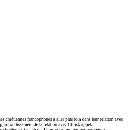
es chrétiennes francophones à aller plus loin dans leur relation avec
 approfondissement de la relation avec Christ, appel.
s chrétienne, Coach d'affaires pour femmes entrepreneures