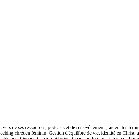
ravers de ses ressources, podcasts et de ses événements, aident les femm
 Coaching chrétien féminin. Gestion d'équilibre de vie, identité en Christ,
nin France- Québec-Canada- Afrique, Coach au féminin, Coach d'affaire