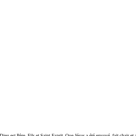
eu est Père, Fils et Saint-Esprit. Que Jésus a été envoyé, fait chair et