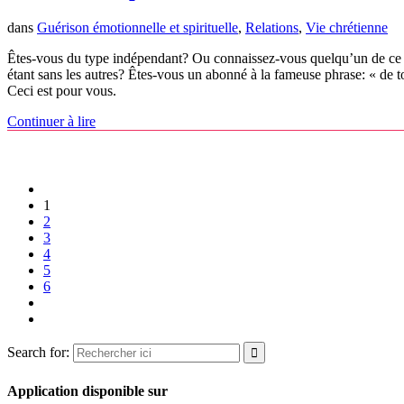
dans
Guérison émotionnelle et spirituelle
,
Relations
,
Vie chrétienne
Êtes-vous du type indépendant? Ou connaissez-vous quelqu’un de ce type
étant sans les autres? Êtes-vous un abonné à la fameuse phrase: « de tou
Ceci est pour vous.
Continuer à lire
1
2
3
4
5
6
Search for:
Application disponible sur