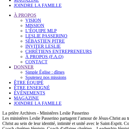
MAGAZINE
JOINDRE LA FAMILLE
À PROPOS
VISION
MISSION
L’ÉQUIPE MLP
LESLIE PASSERINO
SÉBASTIEN PITRE
INVITER LESLIE
CHRÉTIENS ENTREPRENEURS
À PROPOS (F.A.Q)
CONTACT
DONNER
Simple Église : dîmes
Soutenez nos missions
ÊTRE ÉQUIPÉ
ÊTRE ENSEIGNÉ
ÉVÉNEMENTS
MAGAZINE
JOINDRE LA FAMILLE
La prière Archives - Ministères Leslie Passerino
Les ministères Leslie Passerino partagent l’amour de Jésus-Christ au t
Christ au sein de leur identité, intimité et unité avec le Saint-Esprit.
Coach chrétien féminin, Coach d'affaires chrétien, , Leadership fémi