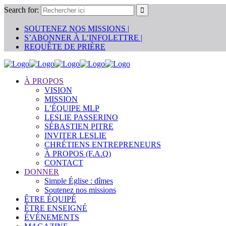
Search for:
SOUTENEZ NOS MISSIONS |
S’ABONNER À L’INFOLETTRE |
REQUÊTE DE PRIÈRE
À PROPOS
VISION
MISSION
L’ÉQUIPE MLP
LESLIE PASSERINO
SÉBASTIEN PITRE
INVITER LESLIE
CHRÉTIENS ENTREPRENEURS
À PROPOS (F.A.Q)
CONTACT
DONNER
Simple Église : dîmes
Soutenez nos missions
ÊTRE ÉQUIPÉ
ÊTRE ENSEIGNÉ
ÉVÉNEMENTS