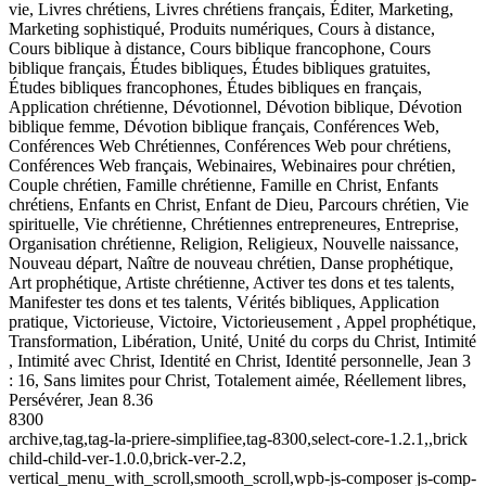
vie, Livres chrétiens, Livres chrétiens français, Éditer, Marketing,
Marketing sophistiqué, Produits numériques, Cours à distance,
Cours biblique à distance, Cours biblique francophone, Cours
biblique français, Études bibliques, Études bibliques gratuites,
Études bibliques francophones, Études bibliques en français,
Application chrétienne, Dévotionnel, Dévotion biblique, Dévotion
biblique femme, Dévotion biblique français, Conférences Web,
Conférences Web Chrétiennes, Conférences Web pour chrétiens,
Conférences Web français, Webinaires, Webinaires pour chrétien,
Couple chrétien, Famille chrétienne, Famille en Christ, Enfants
chrétiens, Enfants en Christ, Enfant de Dieu, Parcours chrétien, Vie
spirituelle, Vie chrétienne, Chrétiennes entrepreneures, Entreprise,
Organisation chrétienne, Religion, Religieux, Nouvelle naissance,
Nouveau départ, Naître de nouveau chrétien, Danse prophétique,
Art prophétique, Artiste chrétienne, Activer tes dons et tes talents,
Manifester tes dons et tes talents, Vérités bibliques, Application
pratique, Victorieuse, Victoire, Victorieusement , Appel prophétique,
Transformation, Libération, Unité, Unité du corps du Christ, Intimité
, Intimité avec Christ, Identité en Christ, Identité personnelle, Jean 3
: 16, Sans limites pour Christ, Totalement aimée, Réellement libres,
Persévérer, Jean 8.36
8300
archive,tag,tag-la-priere-simplifiee,tag-8300,select-core-1.2.1,,brick
child-child-ver-1.0.0,brick-ver-2.2,
vertical_menu_with_scroll,smooth_scroll,wpb-js-composer js-comp-