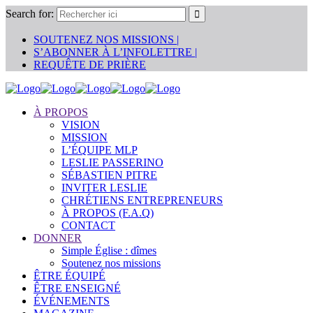
Search for:
SOUTENEZ NOS MISSIONS |
S’ABONNER À L’INFOLETTRE |
REQUÊTE DE PRIÈRE
À PROPOS
VISION
MISSION
L’ÉQUIPE MLP
LESLIE PASSERINO
SÉBASTIEN PITRE
INVITER LESLIE
CHRÉTIENS ENTREPRENEURS
À PROPOS (F.A.Q)
CONTACT
DONNER
Simple Église : dîmes
Soutenez nos missions
ÊTRE ÉQUIPÉ
ÊTRE ENSEIGNÉ
ÉVÉNEMENTS