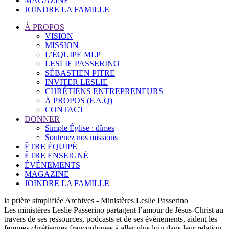
MAGAZINE
JOINDRE LA FAMILLE
À PROPOS
VISION
MISSION
L’ÉQUIPE MLP
LESLIE PASSERINO
SÉBASTIEN PITRE
INVITER LESLIE
CHRÉTIENS ENTREPRENEURS
À PROPOS (F.A.Q)
CONTACT
DONNER
Simple Église : dîmes
Soutenez nos missions
ÊTRE ÉQUIPÉ
ÊTRE ENSEIGNÉ
ÉVÉNEMENTS
MAGAZINE
JOINDRE LA FAMILLE
la prière simplifiée Archives - Ministères Leslie Passerino
Les ministères Leslie Passerino partagent l’amour de Jésus-Christ au
travers de ses ressources, podcasts et de ses événements, aident les
femmes chrétiennes francophones à aller plus loin dans leur relation