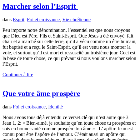
Marcher selon l’Esprit
dans
Esprit
,
Foi et croissance
,
Vie chrétienne
Peu importe notre dénomination, l’essentiel est que nous croyons
que Dieu est Père, Fils et Saint-Esprit. Que Jésus a été envoyé, fait
chair et a marché sur cette terre, qu’il a vécu comme un être humain,
fut baptisé et a reçu le Saint-Esprit, qu’il est venu nous montrer la
voie, et surtout qu’il est mort et ressuscité au troisième jour. Ceci est
la base de toute chose, ce qui prévaut si nous voulons marcher selon
l’Esprit.
Continuer à lire
Que votre âme prospère
dans
Foi et croissance
,
Identité
Nous avons tous déjà entendu ce verset-clé qui n’est autre que 3
Jean 1. 2: « Bien-aimé, je souhaite qu’en toute chose tu prospères et
sois en bonne santé comme prospère ton âme ». L’ apôtre Jean est
connu pour être l’apôtre de l’amour. C’était aussi un apôtre qui
marchait dans le prophétique : il avait reçu des révélations fortes,