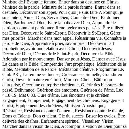
Ministre de l’Évangile femme, Entrer dans sa destinée en Christ,
Ministre de la parole, Ministre de la parole femme, Entrer dans sa
destinée, Découvrir son appel, Pour quoi je suis faite ?, Pour qui je
suis faite ?, Aimer Dieu, Servir Dieu, Connaître Dieu, Pardonner
Dieu, Pardonner à Dieu, Faire la paix avec Dieu, Apprendre le
pardon, comment pardonner, Renouveler mes pensées, Être utiliser
par Dieu, Découvrir le Saint-Esprit, Découvrir le St-Esprit, Gérer
mes priorités, Marcher dans mon appel, Réussir ma vie, Connaître la
parole de Dieu, Apprendre à prier, savoir prier, Découvrir l'art
prophétique, avoir une relation avec Christ, Découvrir Jésus,
Découvrir Dieu, Découvrir le Saint-Esprit, Découvrir la Bible,
Adoration par le mouvement, Danser pour Jésus, Danser avec Jésus,
La danse et la Bible, Comprendre l’art prophétique, Méditation de la
Bible, Méditation de la Parole, Méditation créative, Programme LP,
Club P.31, La femme vertueuse, Croissance spirituelle, Grandir en
Christ, Devenir mature en Christ, Murir en Christ, Bâtir mon
entreprise, Créer une entreprise chrétienne, Guérir des blessures du
passé, Délivrance, Guérison des émotions, Guérison de l’âme, Luc
4.18-19, Mat 6.33, Cure d’âme, Les émotions et le chrétien,
Engagement, Équipement, Engagement des chrétiens, Engagement
Christ, Équipement des chrétiens, Ministère Apostolique,
Résistance, Résistance contre l’ennemi, Résistance contre le diable,
Dons et Talents, Don et talent, Clé du succès, Briser les cycles, Être
délivrée des chaînes, Enfantement spirituel, Visualiser, Vision,
Marcher dans la vision de Dieu, Accomplir la vision de Dieu pour sa