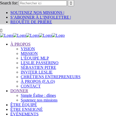
Search for:
SOUTENEZ NOS MISSIONS |
S’ABONNER À L’INFOLETTRE |
REQUÊTE DE PRIÈRE
À PROPOS
VISION
MISSION
L’ÉQUIPE MLP
LESLIE PASSERINO
SÉBASTIEN PITRE
INVITER LESLIE
CHRÉTIENS ENTREPRENEURS
À PROPOS (F.A.Q)
CONTACT
DONNER
Simple Église : dîmes
Soutenez nos missions
ÊTRE ÉQUIPÉ
ÊTRE ENSEIGNÉ
ÉVÉNEMENTS