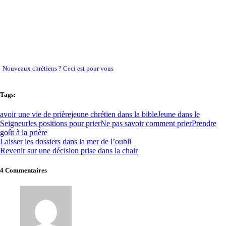
Nouveaux chrétiens ? Ceci est pour vous
Tags:
avoir une vie de prière
jeune chrétien dans la bible
Jeune dans le
Seigneur
les positions pour prier
Ne pas savoir comment prier
Prendre
goût à la prière
Laisser les dossiers dans la mer de l’oubli
Revenir sur une décision prise dans la chair
4 Commentaires