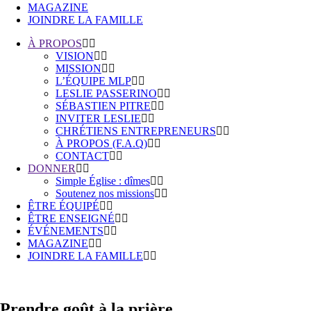
MAGAZINE
JOINDRE LA FAMILLE
À PROPOS
VISION
MISSION
L’ÉQUIPE MLP
LESLIE PASSERINO
SÉBASTIEN PITRE
INVITER LESLIE
CHRÉTIENS ENTREPRENEURS
À PROPOS (F.A.Q)
CONTACT
DONNER
Simple Église : dîmes
Soutenez nos missions
ÊTRE ÉQUIPÉ
ÊTRE ENSEIGNÉ
ÉVÉNEMENTS
MAGAZINE
JOINDRE LA FAMILLE
Prendre goût à la prière